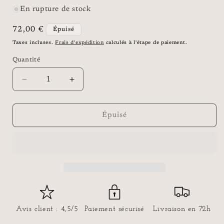
En rupture de stock
Prix
72,00 €
Épuisé
habituel
Taxes incluses.
Frais d'expédition
calculés à l'étape de paiement.
Quantité
Réduire
Augmenter
la
la
quantité
quantité
de
de
Épuisé
BOUCLES
BOUCLES
D&#39;OREILLES
D&#39;OREILLES
-
-
BUNDY
BUNDY
ÉCAILLE
ÉCAILLE
DE
DE
TORTUE
TORTUE
Avis client : 4,5/5
Paiement sécurisé
Livraison en 72h