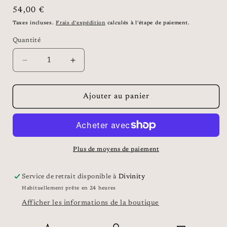
Prix
54,00 €
habituel
Taxes incluses.
Frais d'expédition
calculés à l'étape de paiement.
Quantité
Réduire
Augmenter
la
la
quantité
quantité
de
de
Ajouter au panier
BOUCLES
BOUCLES
D&#39;OREILLES
D&#39;OREILLES
-
-
RAINBALL
RAINBALL
CAMEL
CAMEL
Plus de moyens de paiement
Service de retrait disponible à
Divinity
Habituellement prête en 24 heures
Afficher les informations de la boutique