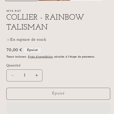
MYA BAY
COLLIER - RAINBOW
TALISMAN
En rupture de stock
Prix
70,00 €
Épuisé
habituel
Taxes incluses.
Frais d'expédition
calculés à l'étape de paiement.
Quantité
Réduire
Augmenter
la
la
quantité
quantité
de
de
Épuisé
COLLIER
COLLIER
-
-
RAINBOW
RAINBOW