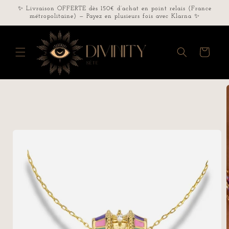
et
✨ Livraison OFFERTE dès 150€ d’achat en point relais (France
passer
métropolitaine) — Payez en plusieurs fois avec Klarna ✨
au
contenu
Panier
Passer aux
informations
produits